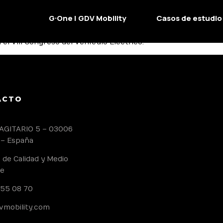
G·One | GDV Mobility
Casos de estudio
iones de almacenamiento de energía y movilidad sostenible, a
el VIII Congreso del Vehículo Eléctrico.
ACTO
AGITARIO 5 – 03006
 – España
s de Calidad y Medio
e
 55 08 70
vmobility.com