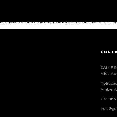
GDV Mobility
, una empresa alicantina especializada en soluc
anunciado el CEO de la empresa alicantina, Germán Agulló, en 
CONT
CALLE S
Alicante
Política
Ambient
+34 865
hola@gd