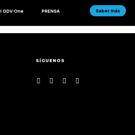
Saber más
 | GDV·One
PRENSA
caba de anunciar el lanzamiento de G-One. Así lo ha
SÍGUENOS