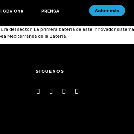
Saber más
 | GDV·One
PRENSA
ra del sector. La primera batería de este innovador sistema
ea Mediterránea de la Batería.
SÍGUENOS