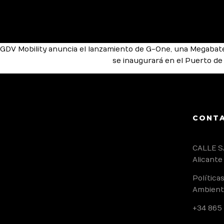
GDV Mobility anuncia el lanzamiento de G-One, una Megabater
se inaugurará en el Puerto de
CONT
CALLE S
Alicante
Política
Ambient
+34 865