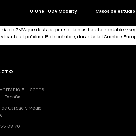
G·One | GDV Mobility
Casos de estudio
ía de 7MWque destaca por ser la más barata, rentable y segu
 Alicante el próximo 18 de octubre, durante la I Cumbre Europ
ACTO
AGITARIO 5 – 03006
 – España
s de Calidad y Medio
e
 55 08 70