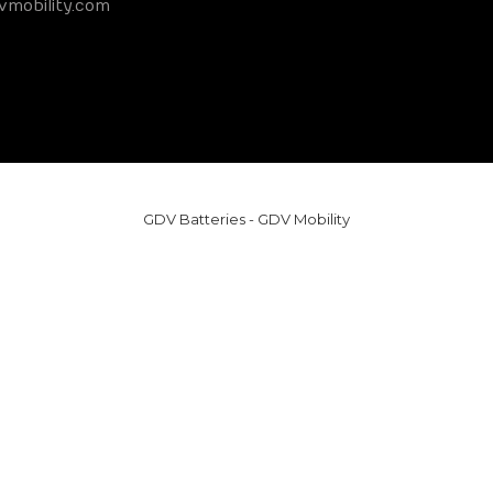
vmobility.com
GDV Batteries - GDV Mobility